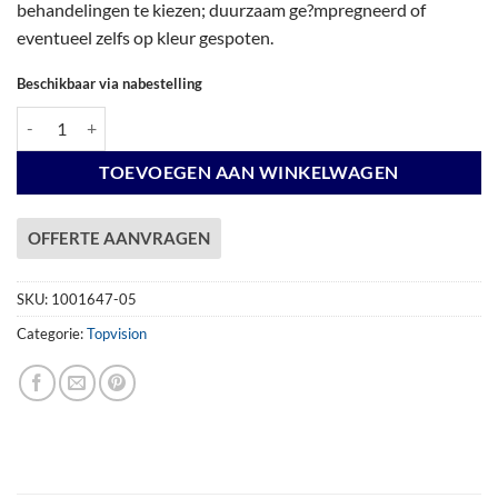
behandelingen te kiezen; duurzaam ge?mpregneerd of
eventueel zelfs op kleur gespoten.
Beschikbaar via nabestelling
Vuren Topvision Premium Bonte Specht, 300 x 250 en luifel 400 cm, lic
TOEVOEGEN AAN WINKELWAGEN
OFFERTE AANVRAGEN
SKU:
1001647-05
Categorie:
Topvision