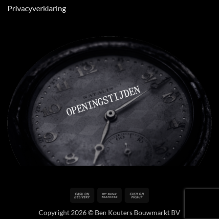
Privacyverklaring
Cash
Bank
Cash
On
Transfer
on
Copyright 2026 © Ben Kouters Bouwmarkt BV
Delivery
Pickup