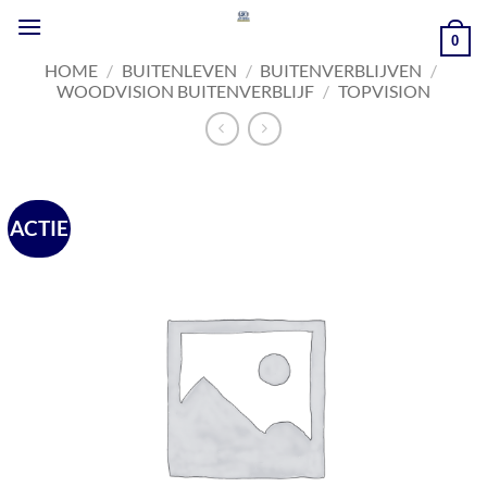
Ga
naar
0
inhoud
HOME
/
BUITENLEVEN
/
BUITENVERBLIJVEN
/
WOODVISION BUITENVERBLIJF
/
TOPVISION
ACTIE