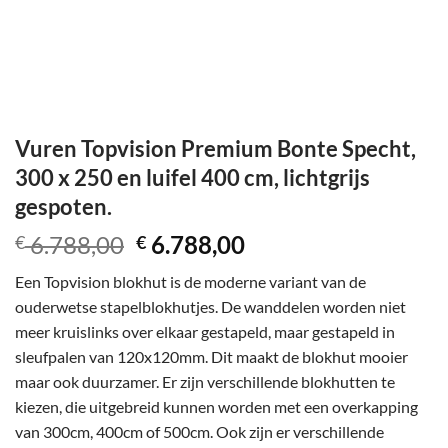
Vuren Topvision Premium Bonte Specht,
300 x 250 en luifel 400 cm, lichtgrijs
gespoten.
Oorspronkelijke
Huidige
6.788,00
6.788,00
€
€
prijs
prijs
Een Topvision blokhut is de moderne variant van de
was:
is:
ouderwetse stapelblokhutjes. De wanddelen worden niet
€ 6.788,00.
€ 6.788,00.
meer kruislinks over elkaar gestapeld, maar gestapeld in
sleufpalen van 120x120mm. Dit maakt de blokhut mooier
maar ook duurzamer. Er zijn verschillende blokhutten te
kiezen, die uitgebreid kunnen worden met een overkapping
van 300cm, 400cm of 500cm. Ook zijn er verschillende