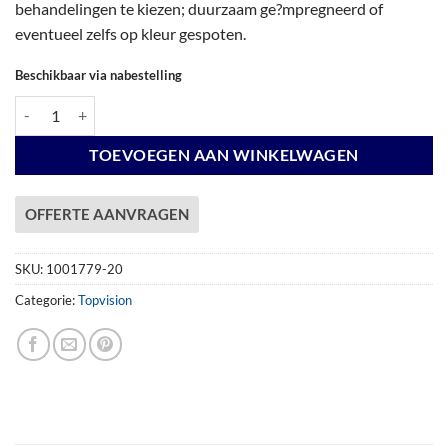
behandelingen te kiezen; duurzaam ge?mpregneerd of
eventueel zelfs op kleur gespoten.
Beschikbaar via nabestelling
Vuren Topvision Premium Kolibri, 250 x 250 en luifel 400 cm, wanden wi
TOEVOEGEN AAN WINKELWAGEN
OFFERTE AANVRAGEN
SKU:
1001779-20
Categorie:
Topvision