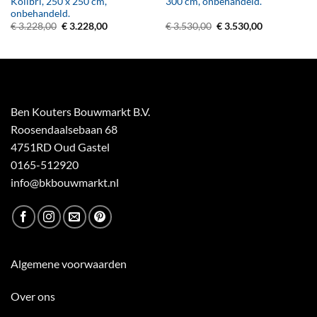
Kolibri, 250 x 250 cm,
300 cm, onbehandeld.
onbehandeld.
Oorspronkelijke
Huidige
Oorspronkelijke
Huidige
€
3.228,00
€
3.228,00
€
3.530,00
€
3.530,00
prijs
prijs
prijs
prijs
was:
is:
was:
is:
€ 3.228,00.
€ 3.228,00.
€ 3.530,00.
€ 3.530,00.
Ben Kouters Bouwmarkt B.V.
Roosendaalsebaan 68
4751RD Oud Gastel
0165-512920
info@bkbouwmarkt.nl
Algemene voorwaarden
Over ons