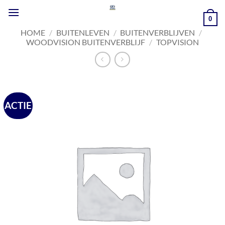
Ga
naar
0
inhoud
HOME
/
BUITENLEVEN
/
BUITENVERBLIJVEN
/
WOODVISION BUITENVERBLIJF
/
TOPVISION
ACTIE