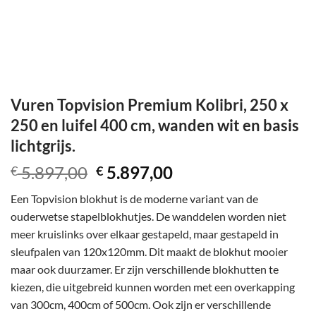
Vuren Topvision Premium Kolibri, 250 x
250 en luifel 400 cm, wanden wit en basis
lichtgrijs.
Oorspronkelijke
Huidige
5.897,00
5.897,00
€
€
prijs
prijs
Een Topvision blokhut is de moderne variant van de
was:
is:
ouderwetse stapelblokhutjes. De wanddelen worden niet
€ 5.897,00.
€ 5.897,00.
meer kruislinks over elkaar gestapeld, maar gestapeld in
sleufpalen van 120x120mm. Dit maakt de blokhut mooier
maar ook duurzamer. Er zijn verschillende blokhutten te
kiezen, die uitgebreid kunnen worden met een overkapping
van 300cm, 400cm of 500cm. Ook zijn er verschillende