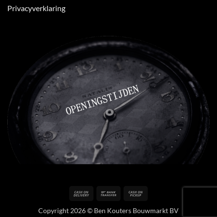
Privacyverklaring
Cash
Bank
Cash
On
Transfer
on
Copyright 2026 © Ben Kouters Bouwmarkt BV
Delivery
Pickup