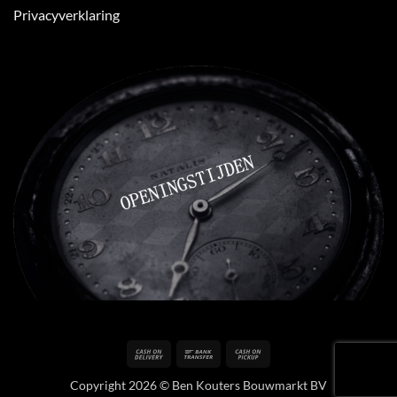
Privacyverklaring
Cash
Bank
Cash
On
Transfer
on
Copyright 2026 © Ben Kouters Bouwmarkt BV
Delivery
Pickup