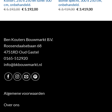
Kolibri, 250 x 250 en luifel 500
Bonte Specht, 300 x 250 cm,
cm, onbehandeld.
onbehandeld.
Oorspronkelijke
Huidige
Oorspronkelijke
Huidige
€
5.192,00
€
5.192,00
€
3.419,00
€
3.419,00
prijs
prijs
prijs
prijs
was:
is:
was:
is:
€ 5.192,00.
€ 5.192,00.
€ 3.419,00.
€ 3.419,00.
Ben Kouters Bouwmarkt B.V.
Roosendaalsebaan 68
4751RD Oud Gastel
0165-512920
info@bkbouwmarkt.nl
Algemene voorwaarden
Over ons