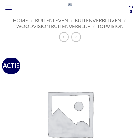
Ga
naar
0
inhoud
HOME
/
BUITENLEVEN
/
BUITENVERBLIJVEN
/
WOODVISION BUITENVERBLIJF
/
TOPVISION
ACTIE