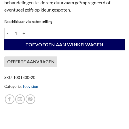
behandelingen te kiezen; duurzaam ge?mpregneerd of
eventueel zelfs op kleur gespoten.
Beschikbaar via nabestelling
Vuren Topvision Premium Zwaluw, 200 x 300 en luifel 400 cm, wanden wi
TOEVOEGEN AAN WINKELWAGEN
OFFERTE AANVRAGEN
SKU:
1001830-20
Categorie:
Topvision