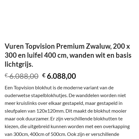
Vuren Topvision Premium Zwaluw, 200 x
300 en luifel 400 cm, wanden wit en basis
lichtgrijs.
Oorspronkelijke
Huidige
6.088,00
6.088,00
€
€
prijs
prijs
Een Topvision blokhut is de moderne variant van de
was:
is:
ouderwetse stapelblokhutjes. De wanddelen worden niet
€ 6.088,00.
€ 6.088,00.
meer kruislinks over elkaar gestapeld, maar gestapeld in
sleufpalen van 120x120mm. Dit maakt de blokhut mooier
maar ook duurzamer. Er zijn verschillende blokhutten te
kiezen, die uitgebreid kunnen worden met een overkapping
van 300cm, 400cm of 500cm. Ook zijn er verschillende