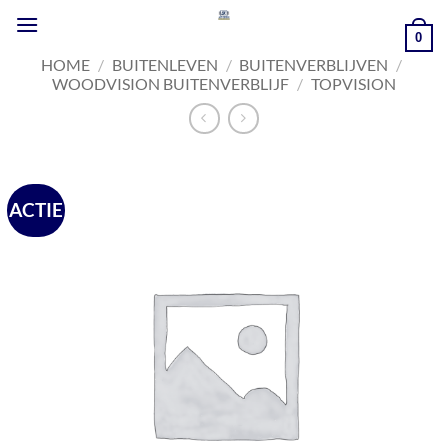
Ga
naar
0
inhoud
HOME
/
BUITENLEVEN
/
BUITENVERBLIJVEN
/
WOODVISION BUITENVERBLIJF
/
TOPVISION
ACTIE