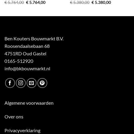
Oorspronkelijke
Huidige
Oorspronkelijke
Huidige
€
5.764,00
€
5.764,00
€
5.380,00
€
5.380,00
prijs
prijs
prijs
prijs
was:
is:
was:
is:
€ 5.764,00.
€ 5.764,00.
€ 5.380,00.
€ 5.380,00.
Ben Kouters Bouwmarkt B.V.
Roosendaalsebaan 68
4751RD Oud Gastel
0165-512920
info@bkbouwmarkt.nl
Algemene voorwaarden
Over ons
Privacyverklaring