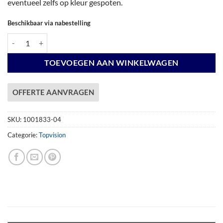
eventueel zelfs op kleur gespoten.
Beschikbaar via nabestelling
Vuren Topvision Premium Zwaluw, 200 x 300 en luifel 500 cm, wit ges
TOEVOEGEN AAN WINKELWAGEN
OFFERTE AANVRAGEN
SKU:
1001833-04
Categorie:
Topvision