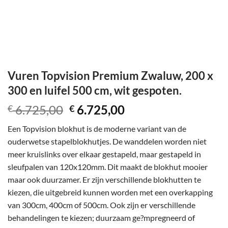
Vuren Topvision Premium Zwaluw, 200 x
300 en luifel 500 cm, wit gespoten.
Oorspronkelijke
Huidige
6.725,00
6.725,00
€
€
prijs
prijs
Een Topvision blokhut is de moderne variant van de
was:
is:
ouderwetse stapelblokhutjes. De wanddelen worden niet
€ 6.725,00.
€ 6.725,00.
meer kruislinks over elkaar gestapeld, maar gestapeld in
sleufpalen van 120x120mm. Dit maakt de blokhut mooier
maar ook duurzamer. Er zijn verschillende blokhutten te
kiezen, die uitgebreid kunnen worden met een overkapping
van 300cm, 400cm of 500cm. Ook zijn er verschillende
behandelingen te kiezen; duurzaam ge?mpregneerd of