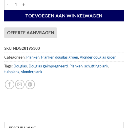
Plank 28x195mm x 300 cm DG aantal
TOEVOEGEN AAN WINKELWAGEN
OFFERTE AANVRAGEN
SKU:
HDG28195300
Categorieën:
Planken
,
Planken douglas groen
,
Vlonder douglas groen
Tags:
Douglas
,
Douglas geïmpregneerd
,
Planken
,
schuttingplank
,
tuinplank
,
vlonderplank