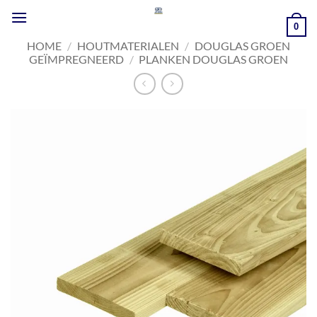
Ga
naar
0
inhoud
HOME
/
HOUTMATERIALEN
/
DOUGLAS GROEN
GEÏMPREGNEERD
/
PLANKEN DOUGLAS GROEN