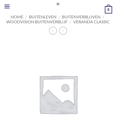
Ga
naar
0
inhoud
HOME
/
BUITENLEVEN
/
BUITENVERBLIJVEN
/
WOODVISION BUITENVERBLIJF
/
VERANDA CLASSIC