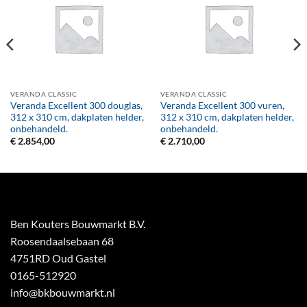
VERANDA CLASSIC
VERANDA CLASSIC
Veranda Excellent 300 douglas,
Veranda Excellent 300 vuren,
312 x 310 cm, dakplaten helder,
312 x 310 cm, dakplaten helder,
onbehandeld.
onbehandeld.
€
2.854,00
€
2.710,00
Ben Kouters Bouwmarkt B.V.
Roosendaalsebaan 68
4751RD Oud Gastel
0165-512920
info@bkbouwmarkt.nl