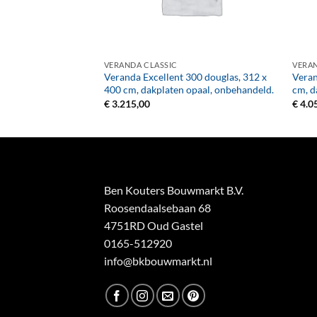
+
+
VERANDA CLASSIC
VERAN
300 vuren, 312 x 310
Veranda Excellent 300 douglas, 312 x
Veran
er, onbehandeld.
400 cm, dakplaten opaal, onbehandeld.
cm, d
€
3.215,00
€
4.0
Ben Kouters Bouwmarkt B.V.
Roosendaalsebaan 68
4751RD Oud Gastel
0165-512920
info@bkbouwmarkt.nl