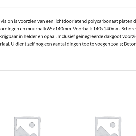
sion is voorzien van een lichtdoorlatend polycarbonaat platen da
Gordingen en muurbalk 65x140mm. Voorbalk 140x140mm. Schor
jgbaar in helder en opaal. Inclusief geinegreerde dakgoot voorzi
aal. U dient zelf nog een aantal dingen toe te voegen zoals; Beto