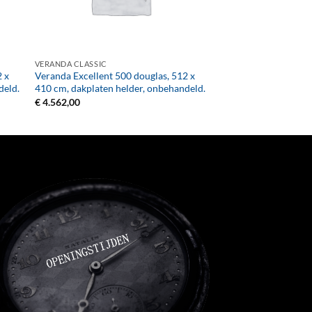
+
VERANDA CLASSIC
2 x
Veranda Excellent 500 douglas, 512 x
deld.
410 cm, dakplaten helder, onbehandeld.
€
4.562,00