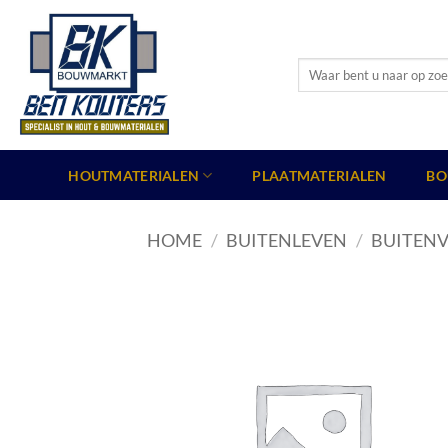
Ga
naar
inhoud
Zoeken
naar:
HOUTMATERIALEN
PLAATMATERIALEN
BO
HOME
/
BUITENLEVEN
/
BUITENV