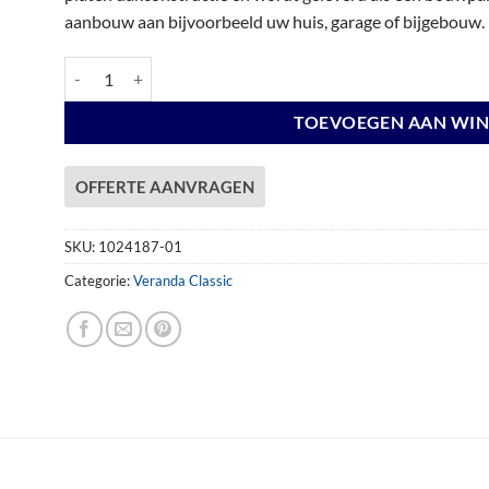
aanbouw aan bijvoorbeeld uw huis, garage of bijgebouw.
Veranda Excellent 400 douglas, 412 x 310 cm, dakplaten helde
TOEVOEGEN AAN WI
OFFERTE AANVRAGEN
SKU:
1024187-01
Categorie:
Veranda Classic