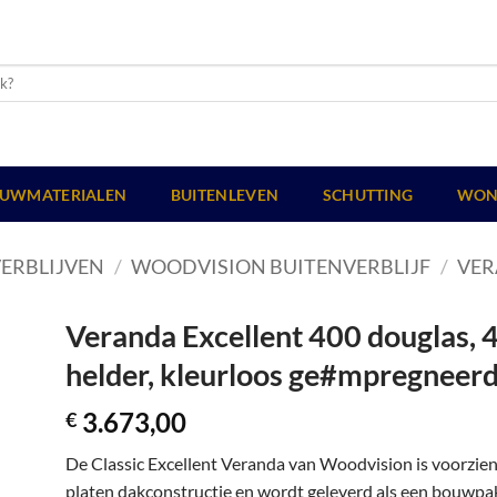
UWMATERIALEN
BUITENLEVEN
SCHUTTING
WON
ERBLIJVEN
/
WOODVISION BUITENVERBLIJF
/
VER
Veranda Excellent 400 douglas, 
helder, kleurloos ge#mpregneerd
3.673,00
€
De Classic Excellent Veranda van Woodvision is voorzie
platen dakconstructie en wordt geleverd als een bouwpakk