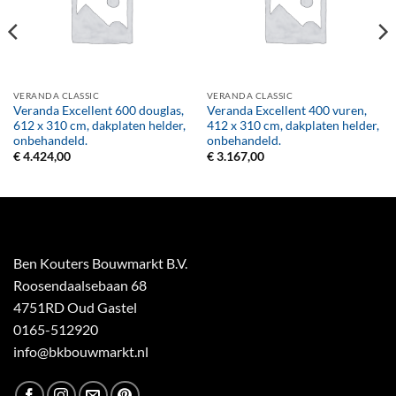
VERANDA CLASSIC
VERANDA CLASSIC
Veranda Excellent 600 douglas,
Veranda Excellent 400 vuren,
612 x 310 cm, dakplaten helder,
412 x 310 cm, dakplaten helder,
onbehandeld.
onbehandeld.
€
4.424,00
€
3.167,00
Ben Kouters Bouwmarkt B.V.
Roosendaalsebaan 68
4751RD Oud Gastel
0165-512920
info@bkbouwmarkt.nl