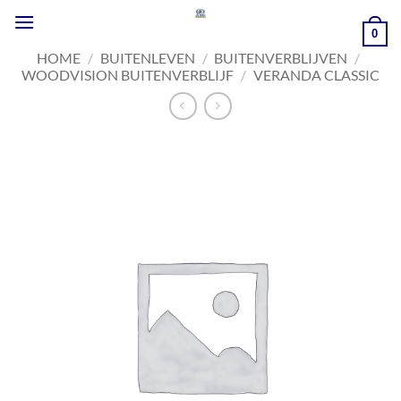
Ga
naar
0
inhoud
HOME
/
BUITENLEVEN
/
BUITENVERBLIJVEN
/
WOODVISION BUITENVERBLIJF
/
VERANDA CLASSIC