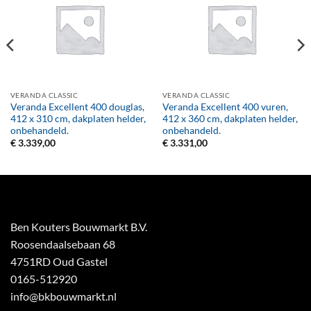
VERANDA CLASSIC
VERANDA CLASSIC
Veranda Excellent 400 douglas,
Veranda Excellent 400 vuren,
412 x 310 cm, dakplaten helder,
412 x 360 cm, dakplaten helder,
onbehandeld.
onbehandeld.
€
3.339,00
€
3.331,00
Ben Kouters Bouwmarkt B.V.
Roosendaalsebaan 68
4751RD Oud Gastel
0165-512920
info@bkbouwmarkt.nl