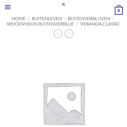
Ga
naar
0
inhoud
HOME
/
BUITENLEVEN
/
BUITENVERBLIJVEN
/
WOODVISION BUITENVERBLIJF
/
VERANDA CLASSIC