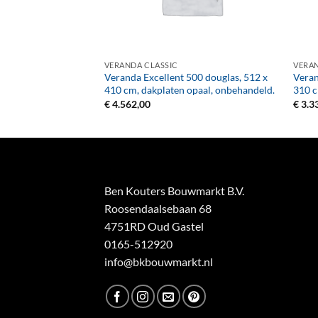
+
+
VERANDA CLASSIC
VERAN
400 vuren, 412 x 360
Veranda Excellent 500 douglas, 512 x
Veran
er, onbehandeld.
410 cm, dakplaten opaal, onbehandeld.
310 c
€
4.562,00
€
3.3
Ben Kouters Bouwmarkt B.V.
Roosendaalsebaan 68
4751RD Oud Gastel
0165-512920
info@bkbouwmarkt.nl