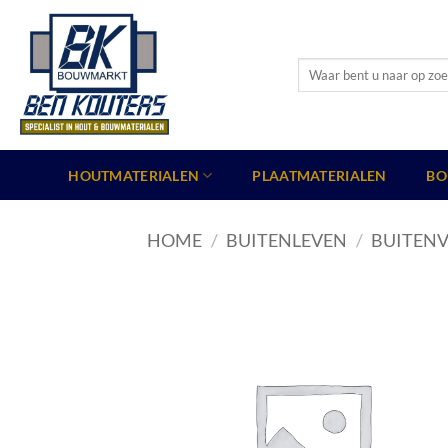
Ga
naar
inhoud
Zoeken
naar:
HOUTMATERIALEN
PLAATMATERIALEN
BO
HOME
/
BUITENLEVEN
/
BUITENV