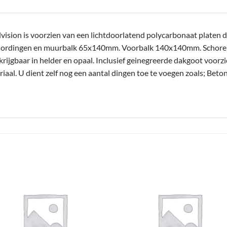
sion is voorzien van een lichtdoorlatend polycarbonaat platen da
Gordingen en muurbalk 65x140mm. Voorbalk 140x140mm. Schor
jgbaar in helder en opaal. Inclusief geinegreerde dakgoot voorzi
aal. U dient zelf nog een aantal dingen toe te voegen zoals; Beto