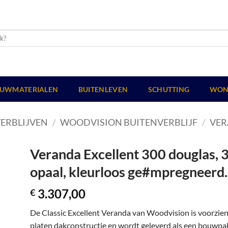
UWMATERIALEN
BUITENLEVEN
SCHUTTING
WON
ERBLIJVEN
/
WOODVISION BUITENVERBLIJF
/
VER
Veranda Excellent 300 douglas, 
opaal, kleurloos ge#mpregneerd.
3.307,00
€
De Classic Excellent Veranda van Woodvision is voorzie
platen dakconstructie en wordt geleverd als een bouwpakk