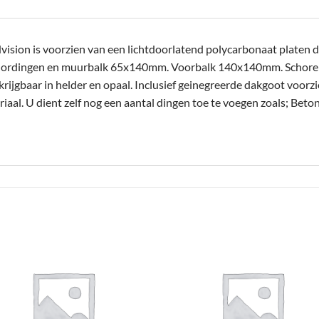
sion is voorzien van een lichtdoorlatend polycarbonaat platen da
Gordingen en muurbalk 65x140mm. Voorbalk 140x140mm. Schor
jgbaar in helder en opaal. Inclusief geinegreerde dakgoot voorzi
aal. U dient zelf nog een aantal dingen toe te voegen zoals; Beto