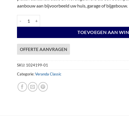
aanbouw aan bijvoorbeeld uw huis, garage of bijgebouw.
Veranda Excellent 500 douglas, 512 x 310 cm, dakplaten helde
TOEVOEGEN AAN WI
OFFERTE AANVRAGEN
SKU:
1024199-01
Categorie:
Veranda Classic