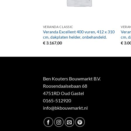
+
+
VERANDA CLASSIC
VERAN
500 vuren, 512 x 310
Veranda Excellent 400 vuren, 412 x 310
Veran
l, onbehandeld.
cm, dakplaten helder, onbehandeld.
cm, d
€
3.167,00
€
3.0
Ben Kouters Bouwmarkt B.V.
Roosendaalsebaan 68
4751RD Oud Gastel
0165-512920
info@bkbouwmarkt.nl