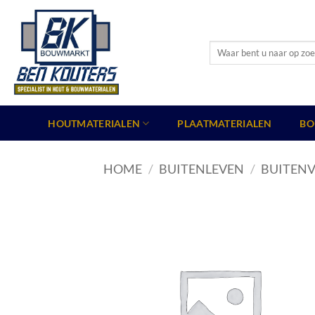
Ga
naar
inhoud
Zoeken
naar:
HOUTMATERIALEN
PLAATMATERIALEN
BO
HOME
/
BUITENLEVEN
/
BUITENV