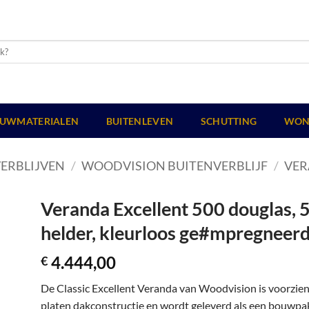
UWMATERIALEN
BUITENLEVEN
SCHUTTING
WON
ERBLIJVEN
/
WOODVISION BUITENVERBLIJF
/
VER
Veranda Excellent 500 douglas, 
helder, kleurloos ge#mpregneerd
4.444,00
€
De Classic Excellent Veranda van Woodvision is voorzie
platen dakconstructie en wordt geleverd als een bouwpakk